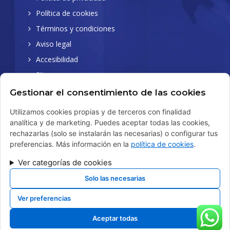
Política de cookies
Términos y condiciones
Aviso legal
Accesibilidad
Sitemap
Gestionar el consentimiento de las cookies
Utilizamos cookies propias y de terceros con finalidad
analítica y de marketing. Puedes aceptar todas las cookies,
rechazarlas (solo se instalarán las necesarias) o configurar tus
© 2026 Copyright LFB. Desarrollado por Xpandex
preferencias. Más información en la
política de cookies
.
Ver categorías de cookies
FINANCIADO POR LA UNIÓN EUROPEA CON EL PROGRAMA
Solo las necesarias
KIT DIGITAL POR LOS FONDOS NEXT GENERATION (EU) DEL
MECANISMO DE RECUPERACIÓN Y RESILIENCIA
Ver preferencias
Aceptar todas